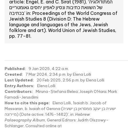
article: Engel, E. and C. Sirat (1981), ‘המתודולוגיה
של השוואת כתיבות ונסיון לאפיון יחסים גאומטריים
בכתיבה’ in: Proceedings of the World Congress of
Jewish Studies 8 (Division D: The Hebrew
language and languages of the Jews, Jewish
folklore and art). World Union of Jewish Studies,
pp. 77-81.
Published:
9 Jan 2025, 4:22 a.m.
Created:
7 Mar 2024, 2:34 p.m. by Elena Lolli
Last Updated:
20 Feb 2025, 2:56 p.m. by Elena Lolli
Entry Authors:
Elena Lolli
Contributors:
Miruna-Ștefana Belea; Joseph O'Hara; Mark
Farnadi-Jerusálmi
How to cite this page:
Elena Lolli, 'Isaiah b. Jacob of
Massaran, b. Isaiah of Gerona (ישעיה בן יעקב ממסראן בן ישעיה
מיירונה) (Date active: 1476-1482)', in:
Hebrew
Palaeography Album
, General Editors: Judith Olszowy-
Schlanger. Consulted online at